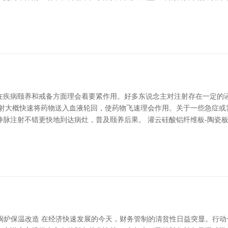
在疾病颐养和戒备方面理会着要紧作用。好多东说念主对注射存在一定的诬
注射大概快速将药物送入血液轮回，使药物飞速理会作用。关于一些急症或
脉注射不错更快地到达病灶，普及颐养后果。 灌云硅酸铝纤维板-陶瓷板
云锅炉保温改造 在经济快速发展的今天，财务管制的清贫性日益突显。行