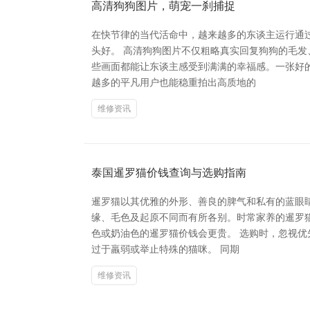
高清狗狗图片，萌宠一刹捕捉
在快节律的当代活命中，越来越多的东谈主运行通
头好。 高清狗狗图片不仅粗略真实回复狗狗的毛
些画面都能让东谈主感受到满满的幸福感。一张好
越多的平凡用户也能稳重拍出高质地的
维修资讯
泰国暹罗猫价钱查询与选购指南
暹罗猫以其优雅的外形、善良的脾气和私有的蓝眼
缘、毛色及起原不同而有所各别。时常家养的暹罗猫
色或奶油色的暹罗猫价钱会更贵。 选购时，忽视
过于羸弱或举止特殊的猫咪。 同期
维修资讯