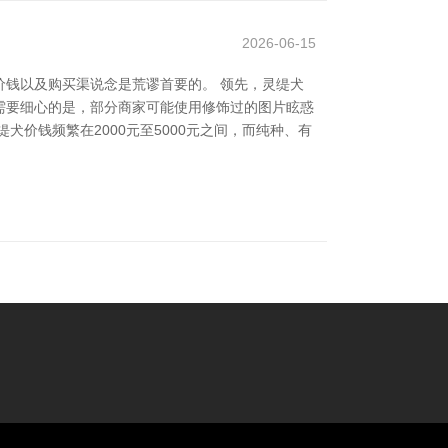
2026-06-15
钱以及购买渠说念是荒谬首要的。 领先，灵缇犬
需要细心的是，部分商家可能使用修饰过的图片眩惑
价钱频繁在2000元至5000元之间，而纯种、有