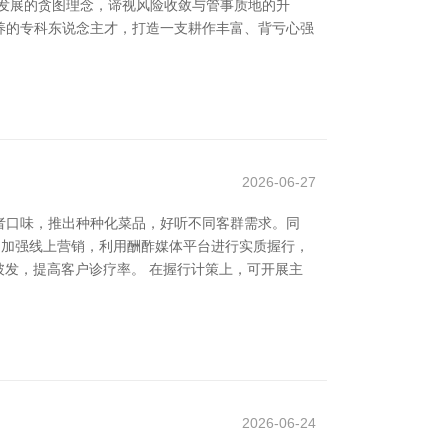
发展的贪图理念，谛视风险收敛与管事质地的升
养的专科东说念主才，打造一支耕作丰富、背亏心强
2026-06-27
者口味，推出种种化菜品，好听不同客群需求。同
次，加强线上营销，利用酬酢媒体平台进行实质握行，
披发，提高客户诊疗率。 在握行计策上，可开展主
2026-06-24