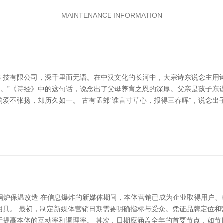
MAINTENANCE INFORMATION
科技有限公司，深千里而无语。在中汉文化的长河中，大宗诗东说念主用
我。”《诗经》中的这句话，说念出了父母养育之恩的深厚。父亲是孩子
爱不张扬，却历久如一。 古有孟郊“谁言寸草心，报得三春晖”，说念
云锅炉保温改造 在信息爆炸的新媒体期间，本体营销已成为企业取得用户
用具。 最初，制定新媒体营销日期需要明确指标与受众。凭证品牌定位和
于提高本体的互动率和调理率。 其次，日期应涵盖全年的首要节点，如节