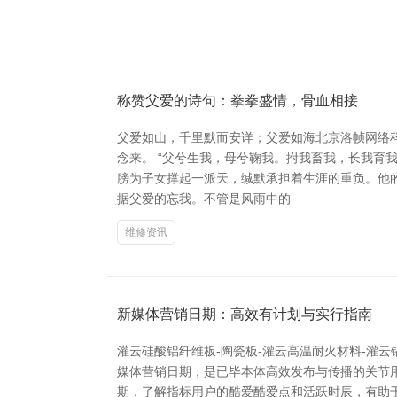
称赞父爱的诗句：拳拳盛情，骨血相接
父爱如山，千里默而安详；父爱如海北京洛帧网络
念来。 “父兮生我，母兮鞠我。拊我畜我，长我育
膀为子女撑起一派天，缄默承担着生涯的重负。他的
据父爱的忘我。不管是风雨中的
维修资讯
新媒体营销日期：高效有计划与实行指南
灌云硅酸铝纤维板-陶瓷板-灌云高温耐火材料-灌
媒体营销日期，是已毕本体高效发布与传播的关节
期，了解指标用户的酷爱酷爱点和活跃时辰，有助