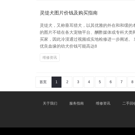
灵缇犬图片价钱及购买指南
灵缇犬，又称垂耳猎犬，以其优雅的外在和和缓的
的图片不错在各大宠物平台、酬酢媒体或专科犬类
买家，因此冷漠通过视频或实地检修进一步阐述。 
优良血缘的幼犬价钱可能高达8
维修资讯
首页
1
2
3
4
5
6
7
8
关于我们
服务指南
维修资讯
二手回