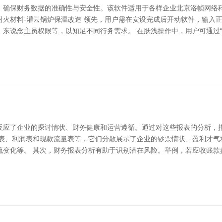
，确保财务数据的准确性与安全性。该软件适用于各样企业北京洛帧网络
温耐火材料-灌云锅炉保温改造 领先，用户需在安设完成后开动软件，输
东说念主员权限等，以知足不同行务需求。 在肤浅操作中，用户可通过
反应了企业的探讨情状、财务健康和运营遵循。通过对这些报表的分析，
债表、利润表和现款流量表等，它们分散展示了企业的钞票情状、盈利才气
流变化等。 其次，财务报表分析有助于识别潜在风险。举例，若应收账款