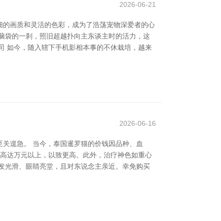
2026-06-21
细的画质和灵活的色彩，成为了浩荡宠物深爱者的心
脑袋的一刹，照旧超越扑向主东谈主时的活力，这
司 如今，随入辖下手机影相本事的不休栽培，越来
2026-06-16
关遑急。 当今，泰国暹罗猫的价钱因品种、血
能高达万元以上，以致更高。此外，治疗神色如重心
发光滑、眼睛亮堂，且对东说念主亲近。幸免购买