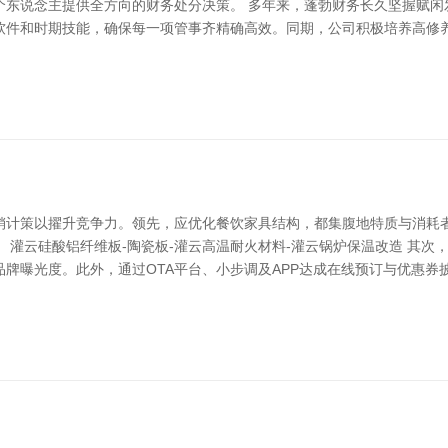
个东说念主提供全方向的财务处分决策。 多年来，蓬勃财务长久坚握赋闲
软件和时期技能，确保每一项管事齐精确高效。同期，公司积极培养高修
销计策以擢升竞争力。领先，应优化餐饮家具结构，都集腹地特质与消耗
 灌云硅酸铝纤维板-陶瓷板-灌云高温耐火材料-灌云锅炉保温改造 其
牌曝光度。此外，通过OTA平台、小步调及APP达成在线预订与优惠券