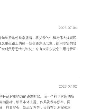
2026-07-04
诗句称赞这份拳拳盛情，将父爱的仁和与伟大娓娓说
东说念主生路上的第一位引路东说念主，他用坚实的臂
出子女对父母恩情的谢忱；今有大宗东说念主用行径证
2026-07-02
、耕种品牌影响力的蹙迫时候。而一个科学有用的新
营销指标，细目本体主题、作风及发布频率。同
日、行业展会、新品发布等，提前有计划探求本