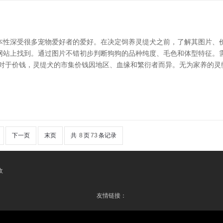
本性深受很多宠物爱好者的爱好。在决定饲养灵缇犬之前，了解其图片、价
网站上找到。通过图片不错初步判断狗狗的品种纯度、毛色和体型特征。
对于价钱，灵缇犬的市集价钱因地区、血缘和繁衍者而异。无为家养的灵缇犬
下一页
末页
共
8
页
73
条记录
收
友情链接：