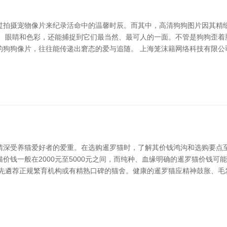
过拍摄宠物像片来纪录活命中的温馨时辰。而其中，高清狗狗图片因其精
发、眼睛和色彩，还能捕捉到它们最当然、最可人的一面。不管是狗狗歪着
的狗狗像片，往往能传递出窘态的爱与追随。 上海笼沫籍网络科技有限公
睛深受养猫爱好者的爱重。在选购暹罗猫时，了解其价钱鸿沟和选购要点至
价钱一般在2000元至5000元之间，而纯种、血缘明确的暹罗猫价钱可
优先遴荐正规繁育机构或有精熟口碑的猫舍。健康的暹罗猫应精神鼓胀、毛